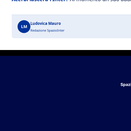
Ludovica Mauro
LM
Redazione SpazioInter
Spazi