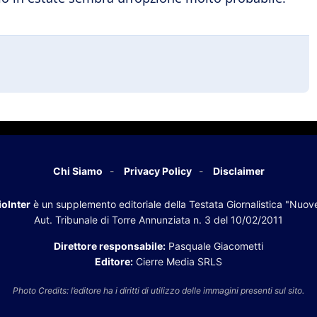
Chi Siamo
Privacy Policy
Disclaimer
oInter
è un supplemento editoriale della Testata Giornalistica "Nuov
Aut. Tribunale di Torre Annunziata n. 3 del 10/02/2011
Direttore responsabile:
Pasquale Giacometti
Editore:
Cierre Media SRLS
Photo Credits: l’editore ha i diritti di utilizzo delle immagini presenti sul sito.