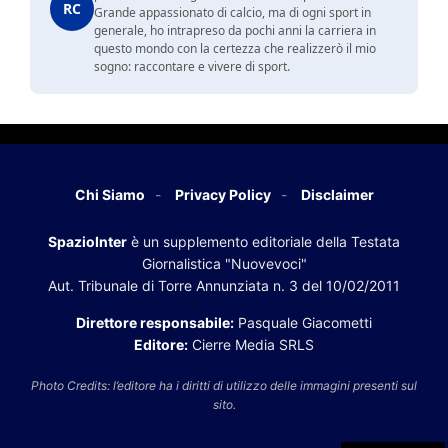
RC
Grande appassionato di calcio, ma di ogni sport in
generale, ho intrapreso da pochi anni la carriera in
questo mondo con la certezza che realizzerò il mio
sogno: raccontare e vivere di sport.
Chi Siamo
Privacy Policy
Disclaimer
SpazioInter
è un supplemento editoriale della Testata
Giornalistica "Nuovevoci"
Aut. Tribunale di Torre Annunziata n. 3 del 10/02/2011
Direttore responsabile:
Pasquale Giacometti
Editore:
Cierre Media SRLS
Photo Credits: l’editore ha i diritti di utilizzo delle immagini presenti sul
sito.