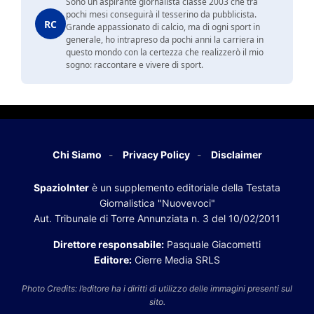
Sono un aspirante giornalista classe 2003 che tra
pochi mesi conseguirà il tesserino da pubblicista.
RC
Grande appassionato di calcio, ma di ogni sport in
generale, ho intrapreso da pochi anni la carriera in
questo mondo con la certezza che realizzerò il mio
sogno: raccontare e vivere di sport.
Chi Siamo
Privacy Policy
Disclaimer
SpazioInter
è un supplemento editoriale della Testata
Giornalistica "Nuovevoci"
Aut. Tribunale di Torre Annunziata n. 3 del 10/02/2011
Direttore responsabile:
Pasquale Giacometti
Editore:
Cierre Media SRLS
Photo Credits: l’editore ha i diritti di utilizzo delle immagini presenti sul
sito.