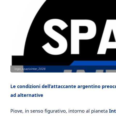
logo_spaziointer_2026
Le condizioni dell’attaccante argentino preo
ad alternative
Piove, in senso figurativo, intorno al pianeta
In