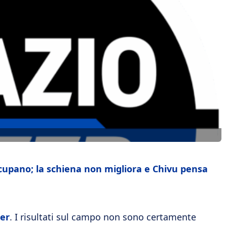
ccupano; la schiena non migliora e Chivu pensa
ter
. I risultati sul campo non sono certamente