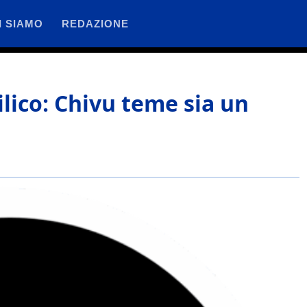
I SIAMO
REDAZIONE
ilico: Chivu teme sia un