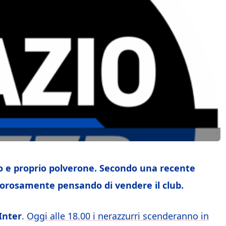
ero e proprio polverone. Secondo una recente
morosamente pensando di vendere il club.
Inter
.
Oggi alle 18.00 i nerazzurri scenderanno in