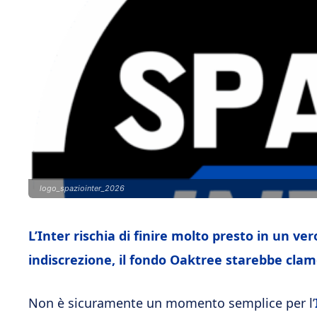
logo_spaziointer_2026
L’Inter rischia di finire molto presto in un v
indiscrezione, il fondo Oaktree starebbe cla
Non è sicuramente un momento semplice per l’