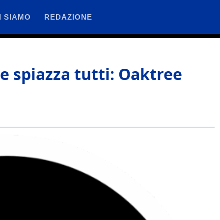
I SIAMO
REDAZIONE
ne spiazza tutti: Oaktree