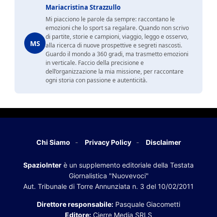
Mariacristina Strazzullo
Mi piacciono le parole da sempre: raccontano le
emozioni che lo sport sa regalare. Quando non scrivo
di partite, storie e campioni, viaggio, leggo e osservo,
MS
alla ricerca di nuove prospettive e segreti nascosti.
Guardo il mondo a 360 gradi, ma trasmetto emozioni
in verticale. Faccio della precisione e
dell’organizzazione la mia missione, per raccontare
ogni storia con passione e autenticità.
Chi Siamo
Privacy Policy
Disclaimer
SpazioInter
è un supplemento editoriale della Testata
Giornalistica "Nuovevoci"
Aut. Tribunale di Torre Annunziata n. 3 del 10/02/2011
Direttore responsabile:
Pasquale Giacometti
Editore:
Cierre Media SRLS