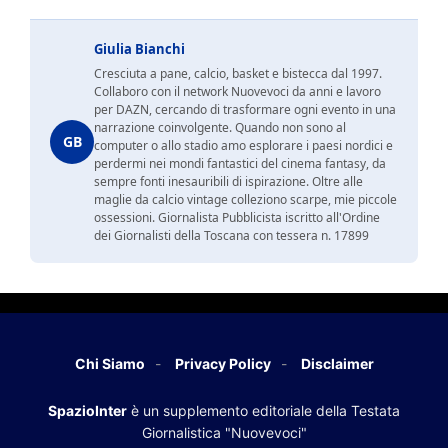
Giulia Bianchi
Cresciuta a pane, calcio, basket e bistecca dal 1997.
Collaboro con il network Nuovevoci da anni e lavoro
per DAZN, cercando di trasformare ogni evento in una
narrazione coinvolgente. Quando non sono al
GB
computer o allo stadio amo esplorare i paesi nordici e
perdermi nei mondi fantastici del cinema fantasy, da
sempre fonti inesauribili di ispirazione. Oltre alle
maglie da calcio vintage colleziono scarpe, mie piccole
ossessioni. Giornalista Pubblicista iscritto all'Ordine
dei Giornalisti della Toscana con tessera n. 17899
Chi Siamo
Privacy Policy
Disclaimer
SpazioInter
è un supplemento editoriale della Testata
Giornalistica "Nuovevoci"