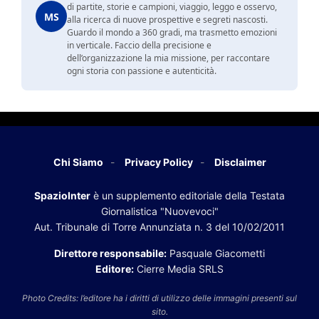
di partite, storie e campioni, viaggio, leggo e osservo,
MS
alla ricerca di nuove prospettive e segreti nascosti.
Guardo il mondo a 360 gradi, ma trasmetto emozioni
in verticale. Faccio della precisione e
dell’organizzazione la mia missione, per raccontare
ogni storia con passione e autenticità.
Chi Siamo
Privacy Policy
Disclaimer
SpazioInter
è un supplemento editoriale della Testata
Giornalistica "Nuovevoci"
Aut. Tribunale di Torre Annunziata n. 3 del 10/02/2011
Direttore responsabile:
Pasquale Giacometti
Editore:
Cierre Media SRLS
Photo Credits: l’editore ha i diritti di utilizzo delle immagini presenti sul
sito.