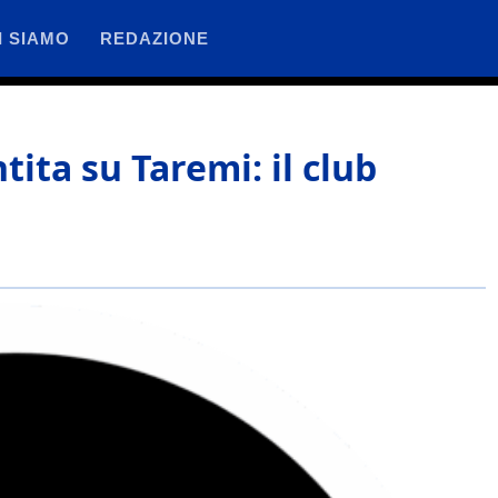
I SIAMO
REDAZIONE
tita su Taremi: il club