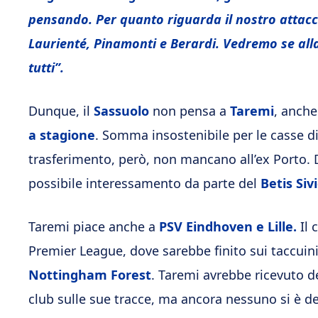
pensando. Per quanto riguarda il nostro atta
Laurienté, Pinamonti e Berardi. Vedremo se al
tutti”.
Dunque, il
Sassuolo
non pensa a
Taremi
, anche
a stagione
. Somma insostenibile per le casse d
trasferimento, però, non mancano all’ex Porto. D
possibile interessamento da parte del
Betis Sivi
Taremi piace anche a
PSV Eindhoven e Lille.
Il 
Premier League, dove sarebbe finito sui taccuin
Nottingham Forest
. Taremi avrebbe ricevuto d
club sulle sue tracce, ma ancora nessuno si è
de