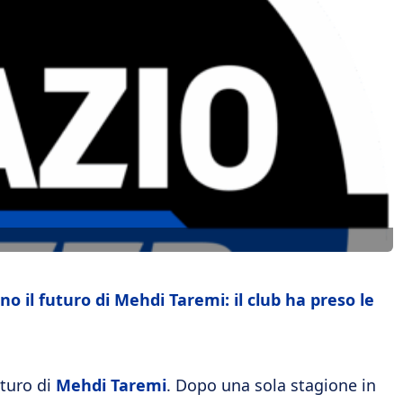
no il futuro di Mehdi Taremi: il club ha preso le
uturo di
Mehdi Taremi
. Dopo una sola stagione in