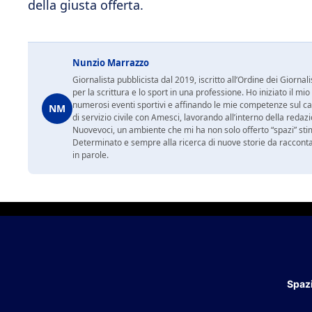
della giusta offerta.
Nunzio Marrazzo
Giornalista pubblicista dal 2019, iscritto all’Ordine dei Gior
per la scrittura e lo sport in una professione. Ho iniziato il
numerosi eventi sportivi e affinando le mie competenze sul ca
NM
di servizio civile con Amesci, lavorando all’interno della reda
Nuovevoci, un ambiente che mi ha non solo offerto “spazi” sti
Determinato e sempre alla ricerca di nuove storie da racconta
in parole.
Spazi