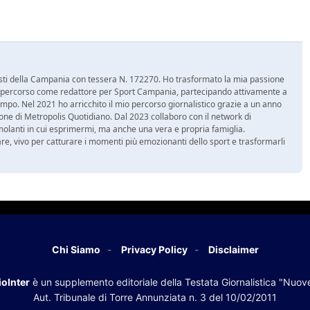
nalisti della Campania con tessera N. 172270. Ho trasformato la mia passione
 mio percorso come redattore per Sport Campania, partecipando attivamente a
mpo. Nel 2021 ho arricchito il mio percorso giornalistico grazie a un anno
zione di Metropolis Quotidiano. Dal 2023 collaboro con il network di
molanti in cui esprimermi, ma anche una vera e propria famiglia.
re, vivo per catturare i momenti più emozionanti dello sport e trasformarli
Chi Siamo
Privacy Policy
Disclaimer
oInter
è un supplemento editoriale della Testata Giornalistica "Nuov
Aut. Tribunale di Torre Annunziata n. 3 del 10/02/2011