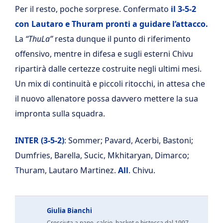
Per il resto, poche sorprese. Confermato
il 3-5-2
con Lautaro e Thuram pronti a guidare l’attacco.
La
“ThuLa”
resta dunque il punto di riferimento
offensivo, mentre in difesa e sugli esterni Chivu
ripartirà dalle certezze costruite negli ultimi mesi.
Un mix di continuità e piccoli ritocchi, in attesa che
il nuovo allenatore possa davvero mettere la sua
impronta sulla squadra.
INTER (3-5-2)
: Sommer; Pavard, Acerbi, Bastoni;
Dumfries, Barella, Sucic, Mkhitaryan, Dimarco;
Thuram, Lautaro Martinez.
All
. Chivu.
Giulia Bianchi
Cresciuta a pane, calcio, basket e bistecca dal 1997.