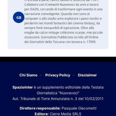
Collaboro con il network Nuovevoci da anni e lavoro
per DAZN, cercando di trasformare ogni evento in una
narrazione coinvolgente. Quando non sono al
GB
computer o allo stadio amo esplorare i paesi nordici e
perdermi nei mondi fantastici del cinema fantasy, da
sempre fonti inesauribili di ispirazione. Oltre alle
maglie da calcio vintage colleziono scarpe, mie piccole
ossessioni. Giornalista Pubblicista iscritto all'Ordine
dei Giornalisti della Toscana con tessera n. 17899
Chi Siamo
Privacy Policy
Disclaimer
SpazioInter
è un supplemento editoriale della Testata
Giornalistica "Nuovevoci"
Aut. Tribunale di Torre Annunziata n. 3 del 10/02/2011
Direttore responsabile:
Pasquale Giacometti
Editore:
Cierre Media SRLS