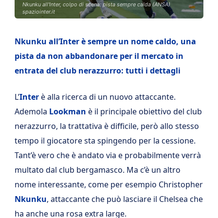
Nkunku all'Inter, colpo di scena: pista sempre calda (ANSA)
spaziointer.it
Nkunku all’Inter è sempre un nome caldo, una
pista da non abbandonare per il mercato in
entrata del club nerazzurro: tutti i dettagli
L’
Inter
è alla ricerca di un nuovo attaccante.
Ademola
Lookman
è il principale obiettivo del club
nerazzurro, la trattativa è difficile, però allo stesso
tempo il giocatore sta spingendo per la cessione.
Tant’è vero che è andato via e probabilmente verrà
multato dal club bergamasco. Ma c’è un altro
nome interessante, come per esempio Christopher
Nkunku
, attaccante che può lasciare il Chelsea che
ha anche una rosa extra large.