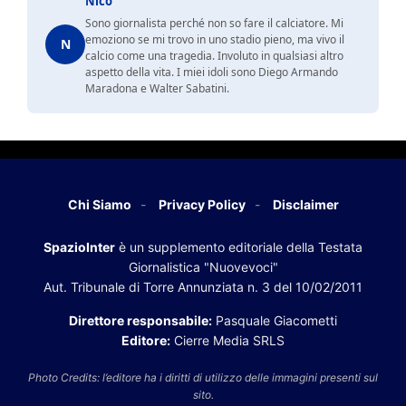
Nico
Sono giornalista perché non so fare il calciatore. Mi
emoziono se mi trovo in uno stadio pieno, ma vivo il
N
calcio come una tragedia. Involuto in qualsiasi altro
aspetto della vita. I miei idoli sono Diego Armando
Maradona e Walter Sabatini.
Chi Siamo
Privacy Policy
Disclaimer
SpazioInter
è un supplemento editoriale della Testata
Giornalistica "Nuovevoci"
Aut. Tribunale di Torre Annunziata n. 3 del 10/02/2011
Direttore responsabile:
Pasquale Giacometti
Editore:
Cierre Media SRLS
Photo Credits: l’editore ha i diritti di utilizzo delle immagini presenti sul
sito.