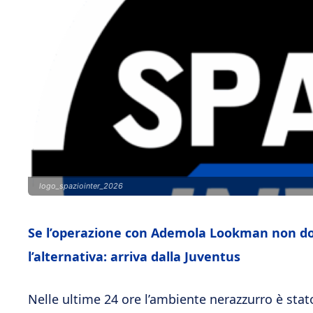
logo_spaziointer_2026
Se l’operazione con Ademola Lookman non dov
l’alternativa: arriva dalla Juventus
Nelle ultime 24 ore l’ambiente nerazzurro è st