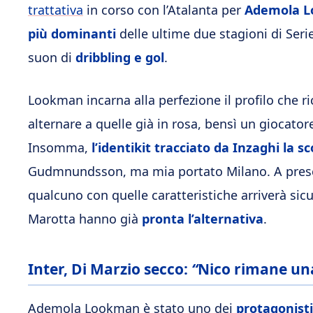
trattativa
in corso con l’Atalanta per
Ademola 
più dominanti
delle ultime due stagioni di Seri
suon di
dribbling e gol
.
Lookman incarna alla perfezione il profilo che ri
alternare a quelle già in rosa, bensì un giocator
Insomma,
l’identikit tracciato da Inzaghi la s
Gudmnundsson, ma mia portato Milano. A presc
qualcuno con quelle caratteristiche arriverà sicu
Marotta hanno già
pronta l’alternativa
.
Inter, Di Marzio secco:
“
Nico rimane una
Ademola Lookman è stato uno dei
protagonisti