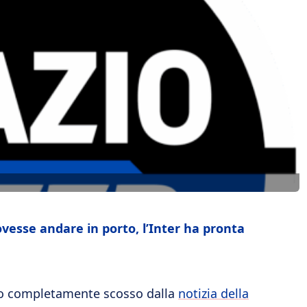
esse andare in porto, l’Inter ha pronta
ato completamente scosso dalla
notizia della