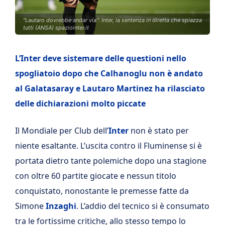
"Lautaro dovrebbe andar via": Inter, la sentenza in diretta che spiazza
tutti (ANSA) spaziointer.it
L’Inter deve sistemare delle questioni nello
spogliatoio dopo che Calhanoglu non è andato
al Galatasaray e Lautaro Martinez ha rilasciato
delle dichiarazioni molto piccate
Il Mondiale per Club dell’
Inter
non è stato per
niente esaltante. L’uscita contro il Fluminense si è
portata dietro tante polemiche dopo una stagione
con oltre 60 partite giocate e nessun titolo
conquistato, nonostante le premesse fatte da
Simone
Inzaghi
. L’addio del tecnico si è consumato
tra le fortissime critiche, allo stesso tempo lo