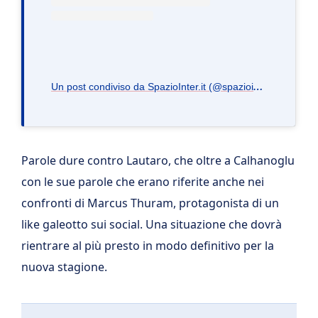
U
n post condiviso da SpazioInter.it (@spaziointer.it)
Parole dure contro Lautaro, che oltre a Calhanoglu
con le sue parole che erano riferite anche nei
confronti di Marcus Thuram, protagonista di un
like galeotto sui social. Una situazione che dovrà
rientrare al più presto in modo definitivo per la
nuova stagione.