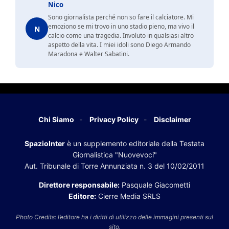
Nico
Sono giornalista perché non so fare il calciatore. Mi
emoziono se mi trovo in uno stadio pieno, ma vivo il
N
calcio come una tragedia. Involuto in qualsiasi altro
aspetto della vita. I miei idoli sono Diego Armando
Maradona e Walter Sabatini.
Chi Siamo
Privacy Policy
Disclaimer
SpazioInter
è un supplemento editoriale della Testata
Giornalistica "Nuovevoci"
Aut. Tribunale di Torre Annunziata n. 3 del 10/02/2011
Direttore responsabile:
Pasquale Giacometti
Editore:
Cierre Media SRLS
Photo Credits: l’editore ha i diritti di utilizzo delle immagini presenti sul
sito.