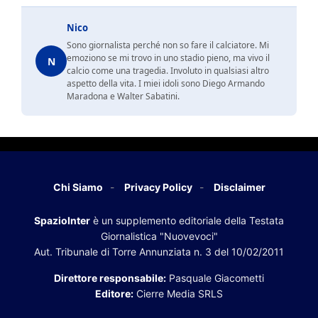
Nico
Sono giornalista perché non so fare il calciatore. Mi
emoziono se mi trovo in uno stadio pieno, ma vivo il
N
calcio come una tragedia. Involuto in qualsiasi altro
aspetto della vita. I miei idoli sono Diego Armando
Maradona e Walter Sabatini.
Chi Siamo
Privacy Policy
Disclaimer
SpazioInter
è un supplemento editoriale della Testata
Giornalistica "Nuovevoci"
Aut. Tribunale di Torre Annunziata n. 3 del 10/02/2011
Direttore responsabile:
Pasquale Giacometti
Editore:
Cierre Media SRLS