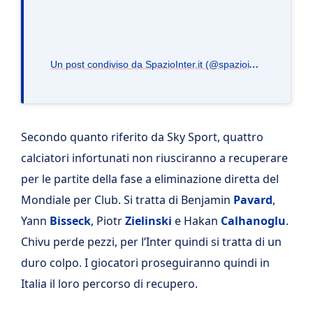
U
n post condiviso da SpazioInter.it (@spaziointer.it)
Secondo quanto riferito da Sky Sport, quattro
calciatori infortunati non riusciranno a recuperare
per le partite della fase a eliminazione diretta del
Mondiale per Club. Si tratta di Benjamin
Pavard
,
Yann
Bisseck
, Piotr
Zielinski
e Hakan
Calhanoglu
.
Chivu perde pezzi, per l’Inter quindi si tratta di un
duro colpo. I giocatori proseguiranno quindi in
Italia il loro percorso di recupero.