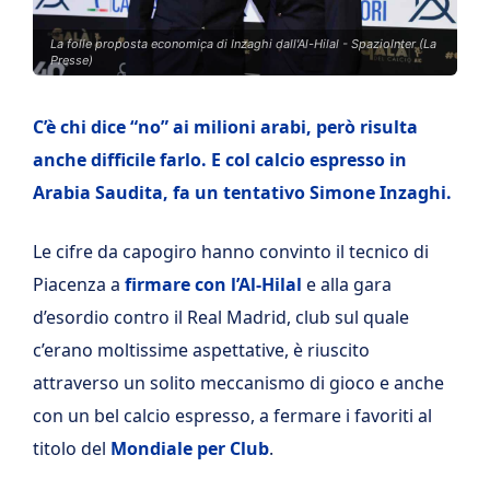
La folle proposta economica di Inzaghi dall'Al-Hilal - SpazioInter (La
Presse)
C’è chi dice “no” ai milioni arabi, però risulta
anche difficile farlo. E col calcio espresso in
Arabia Saudita, fa un tentativo Simone Inzaghi.
Le cifre da capogiro hanno convinto il tecnico di
Piacenza a
firmare con l’Al-Hilal
e alla gara
d’esordio contro il Real Madrid, club sul quale
c’erano moltissime aspettative, è riuscito
attraverso un solito meccanismo di gioco e anche
con un bel calcio espresso, a fermare i favoriti al
titolo del
Mondiale per Club
.