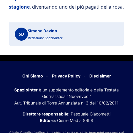
stagione
, diventando uno dei più pagati della rosa.
Simone Davino
SD
Redazione SpazioInter
Chi Siamo
Privacy Policy
Disclaimer
SpazioInter
è un supplemento editoriale della Testata
Giornalistica "Nuovevoci"
Aut. Tribunale di Torre Annunziata n. 3 del 10/02/2011
Direttore responsabile:
Pasquale Giacometti
Editore:
Cierre Media SRLS
Photo Credits: l’editore ha i diritti di utilizzo delle immagini presenti sul