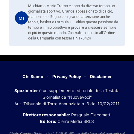
Mi chiamo Mario Tramo e sono da diverso tempo un
giornalista sportivo. Grande appassionato di calcio,
ma non solo. Seguo con grande attenzione anche
MT
tennis, basket e Formula 1. Coltivo questa passione da
tempo e il mio obiettivo è provare a crescere sempre
di più in questo mondo. Giornalista iscritto all'Ordine
della Campania con tessera n.170424
Chi Siamo
Privacy Policy
Disclaimer
SpazioInter
è un supplemento editoriale della Testata
Giornalistica "Nuovevoci"
Aut. Tribunale di Torre Annunziata n. 3 del 10/02/2011
Direttore responsabile:
Pasquale Giacometti
Editore:
Cierre Media SRLS
Photo Credits: l’editore ha i diritti di utilizzo delle immagini presenti sul