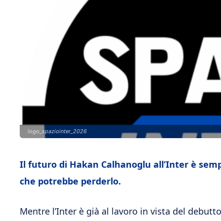
logo_spaziointer_2026
Il futuro di Hakan Calhanoglu all’Inter è semp
che potrebbe perderlo.
Mentre l’Inter è già al lavoro in vista del debutt