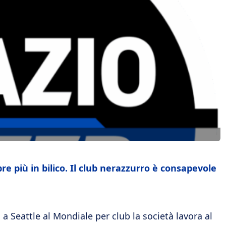
re più in bilico. Il club nerazzurro è consapevole
o a Seattle al Mondiale per club la società lavora al