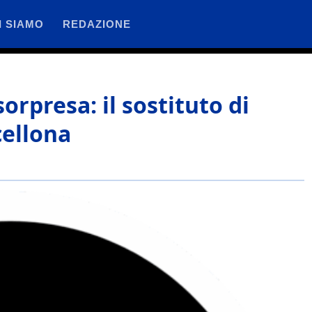
I SIAMO
REDAZIONE
orpresa: il sostituto di
cellona