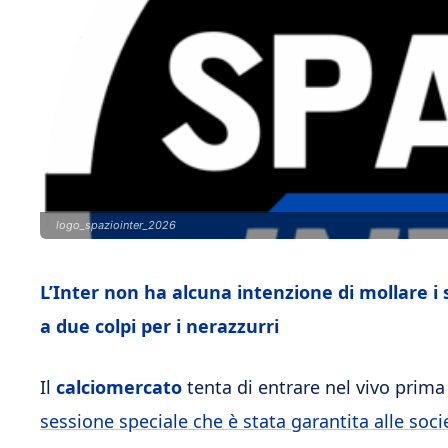
logo_spaziointer_2026
L’Inter non ha alcuna intenzione di mollare i s
a due colpi per i nerazzurri
Il
calciomercato
tenta di entrare nel vivo prima
sessione speciale che è stata garantita alle soc