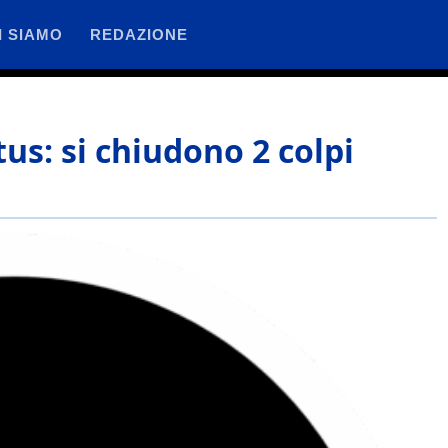
I SIAMO
REDAZIONE
tus: si chiudono 2 colpi