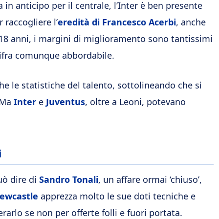
 in anticipo per il centrale, l’Inter è ben presente
r raccogliere l’
eredità di Francesco Acerbi
, anche
A 18 anni, i margini di miglioramento sono tantissimi
 cifra comunque abbordabile.
e le statistiche del talento, sottolineando che si
. Ma
Inter
e
Juventus
, oltre a Leoni, potevano
i
uò dire di
Sandro Tonali
, un affare ormai ‘chiuso’,
ewcastle
apprezza molto le sue doti tecniche e
rarlo se non per offerte folli e fuori portata.