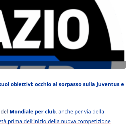
uoi obiettivi: occhio al sorpasso sulla Juventus e
 del
Mondiale per club
,
anche per via della
ietà prima dell’inizio della nuova competizione