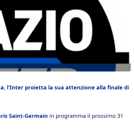
, l’Inter proietta la sua attenzione alla finale di
aris Saint-Germain
in programma il prossimo 31