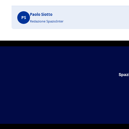
Paolo Siotto
PS
Redazione SpazioInter
Spazi