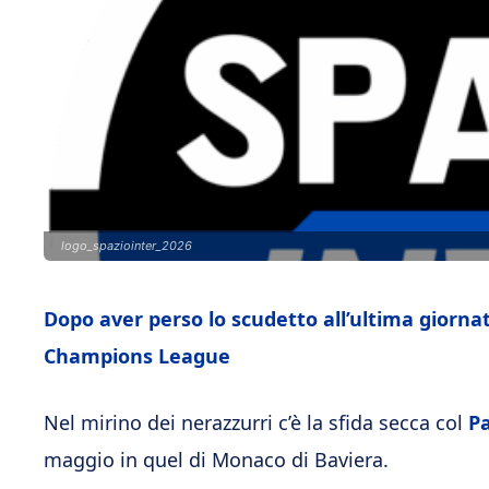
logo_spaziointer_2026
Dopo aver perso lo scudetto all’ultima giornata
Champions League
Nel mirino dei nerazzurri c’è la sfida secca col
P
maggio in quel di Monaco di Baviera.