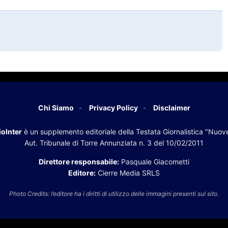
Chi Siamo
Privacy Policy
Disclaimer
oInter
è un supplemento editoriale della Testata Giornalistica "Nuov
Aut. Tribunale di Torre Annunziata n. 3 del 10/02/2011
Direttore responsabile:
Pasquale Giacometti
Editore:
Cierre Media SRLS
Photo Credits: l’editore ha i diritti di utilizzo delle immagini presenti sul sito.