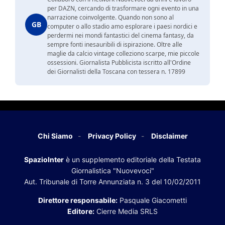
per DAZN, cercando di trasformare ogni evento in una
narrazione coinvolgente. Quando non sono al
GB
computer o allo stadio amo esplorare i paesi nordici e
perdermi nei mondi fantastici del cinema fantasy, da
sempre fonti inesauribili di ispirazione. Oltre alle
maglie da calcio vintage colleziono scarpe, mie piccole
ossessioni. Giornalista Pubblicista iscritto all'Ordine
dei Giornalisti della Toscana con tessera n. 17899
Chi Siamo
Privacy Policy
Disclaimer
SpazioInter
è un supplemento editoriale della Testata
Giornalistica "Nuovevoci"
Aut. Tribunale di Torre Annunziata n. 3 del 10/02/2011
Direttore responsabile:
Pasquale Giacometti
Editore:
Cierre Media SRLS