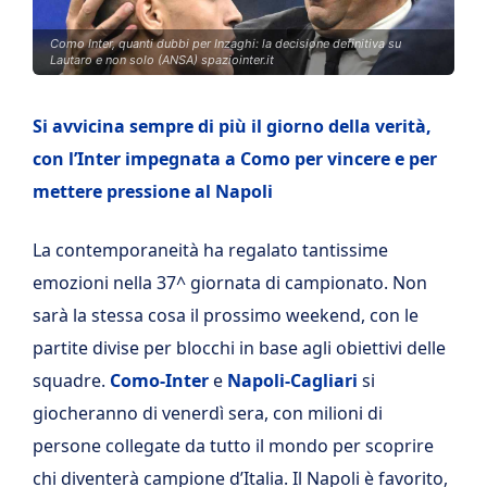
Como Inter, quanti dubbi per Inzaghi: la decisione definitiva su
Lautaro e non solo (ANSA) spaziointer.it
Si avvicina sempre di più il giorno della verità,
con l’Inter impegnata a Como per vincere e per
mettere pressione al Napoli
La contemporaneità ha regalato tantissime
emozioni nella 37^ giornata di campionato. Non
sarà la stessa cosa il prossimo weekend, con le
partite divise per blocchi in base agli obiettivi delle
squadre.
Como-Inter
e
Napoli-Cagliari
si
giocheranno di venerdì sera, con milioni di
persone collegate da tutto il mondo per scoprire
chi diventerà campione d’Italia. Il Napoli è favorito,