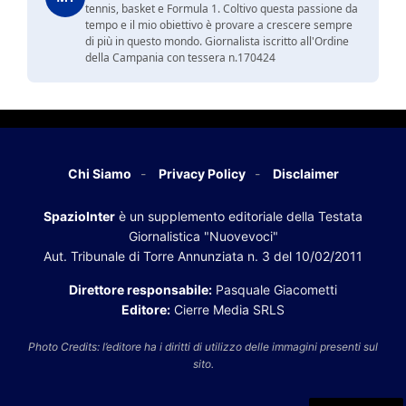
tennis, basket e Formula 1. Coltivo questa passione da
tempo e il mio obiettivo è provare a crescere sempre
di più in questo mondo. Giornalista iscritto all'Ordine
della Campania con tessera n.170424
Chi Siamo
Privacy Policy
Disclaimer
SpazioInter
è un supplemento editoriale della Testata
Giornalistica "Nuovevoci"
Aut. Tribunale di Torre Annunziata n. 3 del 10/02/2011
Direttore responsabile:
Pasquale Giacometti
Editore:
Cierre Media SRLS
Photo Credits: l’editore ha i diritti di utilizzo delle immagini presenti sul
sito.