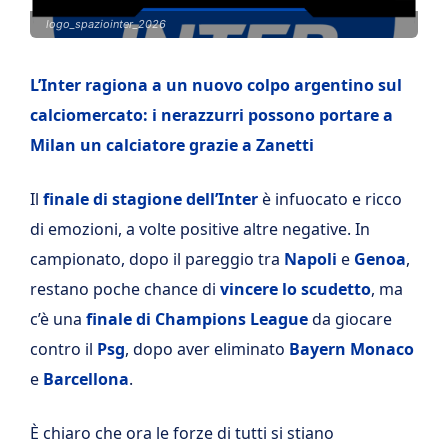
logo_spaziointer_2026
L’Inter ragiona a un nuovo colpo argentino sul
calciomercato: i nerazzurri possono portare a
Milan un calciatore grazie a Zanetti
Il
finale di stagione dell’Inter
è infuocato e ricco
di emozioni, a volte positive altre negative. In
campionato, dopo il pareggio tra
Napoli
e
Genoa
,
restano poche chance di
vincere lo scudetto
, ma
c’è una
finale di Champions League
da giocare
contro il
Psg
, dopo aver eliminato
Bayern Monaco
e
Barcellona
.
È chiaro che ora le forze di tutti si stiano