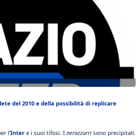
ete del 2010 e della possibilità di replicare
r l’
Inter
e i suoi tifosi. I
nerazzurri
sono precipitati