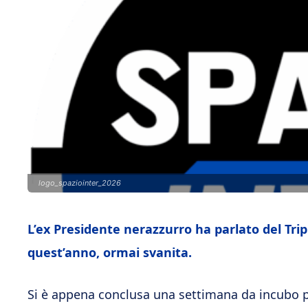
logo_spaziointer_2026
L’ex Presidente nerazzurro ha parlato del Tripl
quest’anno, ormai svanita.
Si è appena conclusa una settimana da incubo pe