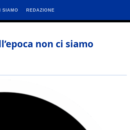
I SIAMO
REDAZIONE
All’epoca non ci siamo