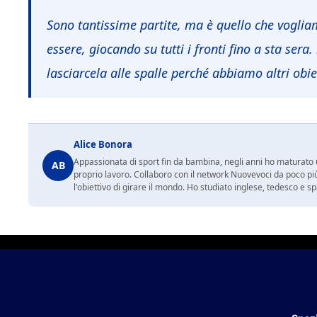
Sono tantissime partite, ma è quello che vogli
essere, giocando su tutti i fronti fino a sta sera.
lasciarcela alle spalle perché abbiamo altri obie
Alice Bonora
Appassionata di sport fin da bambina, negli anni ho maturato un
AB
proprio lavoro. Collaboro con il network Nuovevoci da poco più
l'obiettivo di girare il mondo. Ho studiato inglese, tedesco e 