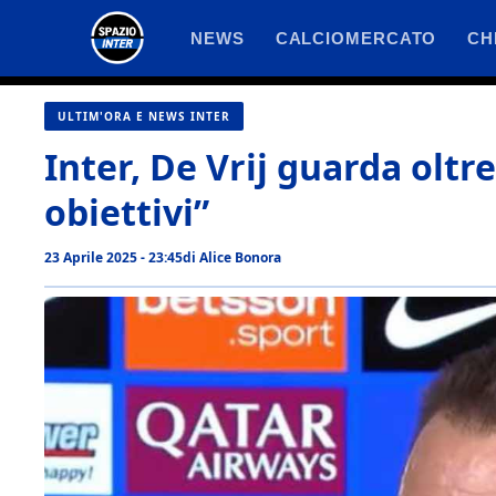
Vai
NEWS
CALCIOMERCATO
CH
al
contenuto
ULTIM'ORA E NEWS INTER
Inter, De Vrij guarda oltre
obiettivi”
23 Aprile 2025 - 23:45
di
Alice Bonora