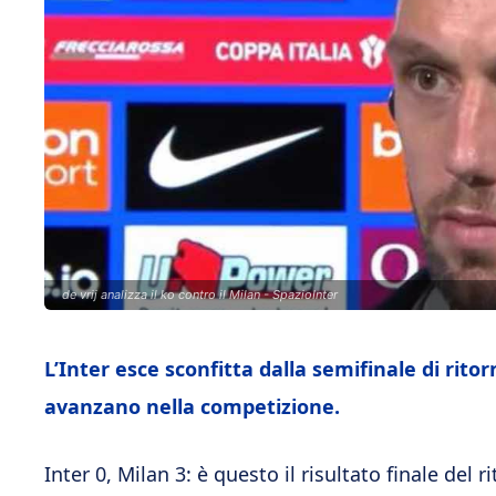
de vrij analizza il ko contro il Milan - SpazioInter
L’Inter esce sconfitta dalla semifinale di ritor
avanzano nella competizione.
Inter 0, Milan 3: è questo il risultato finale del 