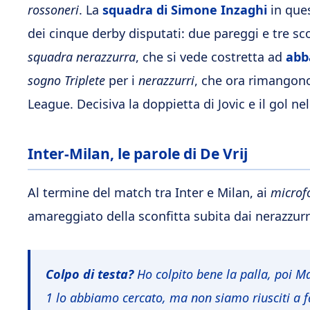
rossoneri
. La
squadra di Simone Inzaghi
in que
dei cinque derby disputati: due pareggi e tre scon
squadra nerazzurra
, che si vede costretta ad
abb
sogno Triplete
per i
nerazzurri
, che ora rimangono
League. Decisiva la doppietta di Jovic e il gol nel
Inter-Milan, le parole di De Vrij
Al termine del match tra Inter e Milan, ai
microf
amareggiato della sconfitta subita dai nerazzurr
Colpo di testa?
Ho colpito bene la palla, poi Ma
1 lo abbiamo cercato, ma non siamo riusciti a f