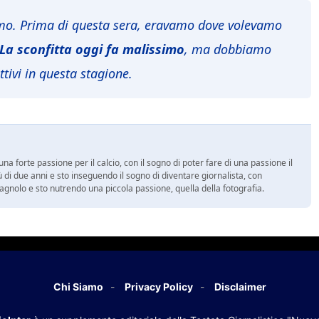
amo. Prima di questa sera, eravamo dove volevamo
La sconfitta oggi fa malissimo
, ma dobbiamo
ttivi in questa stagione.
a forte passione per il calcio, con il sogno di poter fare di una passione il
 di due anni e sto inseguendo il sogno di diventare giornalista, con
spagnolo e sto nutrendo una piccola passione, quella della fotografia.
Chi Siamo
Privacy Policy
Disclaimer