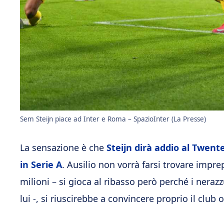
Sem Steijn piace ad Inter e Roma – SpazioInter (La Presse)
La sensazione è che
Steijn dirà addio al Twente
in Serie A
. Ausilio non vorrà farsi trovare impr
milioni – si gioca al ribasso però perché i neraz
lui -, si riuscirebbe a convincere proprio il club 