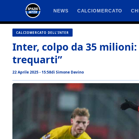
Vai
NEWS
CALCIOMERCATO
CH
al
contenuto
CALCIOMERCATO DELL'INTER
Inter, colpo da 35 milioni:
trequarti”
22 Aprile 2025 - 15:58
di
Simone Davino