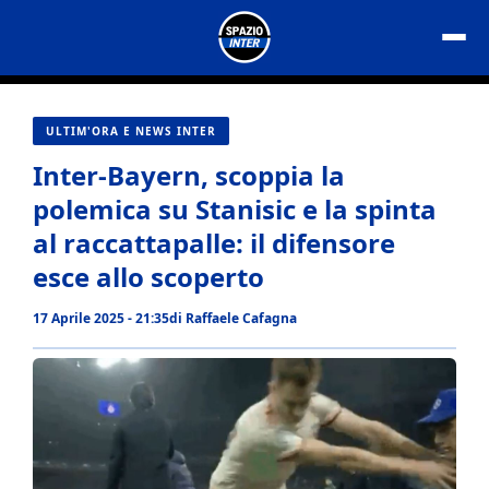
Vai
al
contenuto
ULTIM'ORA E NEWS INTER
Inter-Bayern, scoppia la
polemica su Stanisic e la spinta
al raccattapalle: il difensore
esce allo scoperto
17 Aprile 2025 - 21:35
di
Raffaele Cafagna