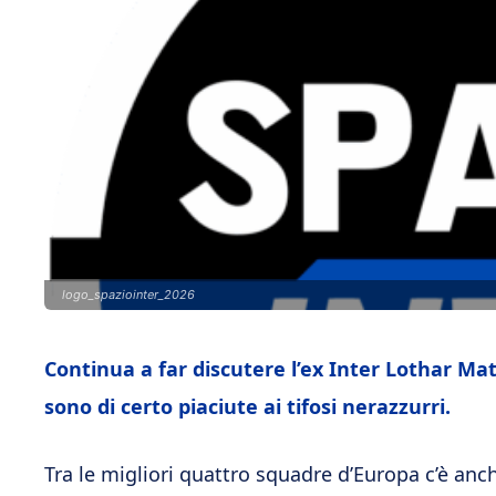
logo_spaziointer_2026
Continua a far discutere l’ex Inter Lothar Ma
sono di certo piaciute ai tifosi nerazzurri.
Tra le migliori quattro squadre d’Europa c’è anch