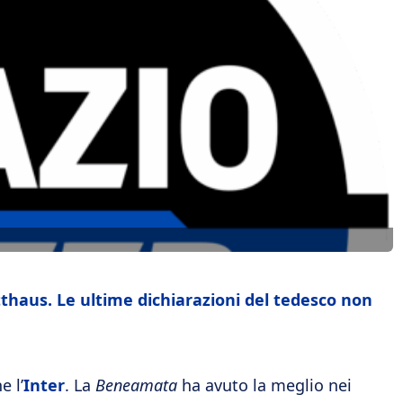
tthaus. Le ultime dichiarazioni del tedesco non
e l’
Inter
. La
Beneamata
ha avuto la meglio nei