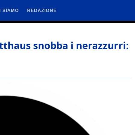
I SIAMO
REDAZIONE
thaus snobba i nerazzurri: