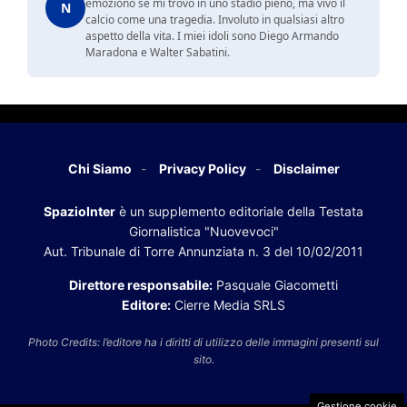
emoziono se mi trovo in uno stadio pieno, ma vivo il
N
calcio come una tragedia. Involuto in qualsiasi altro
aspetto della vita. I miei idoli sono Diego Armando
Maradona e Walter Sabatini.
Chi Siamo
Privacy Policy
Disclaimer
SpazioInter
è un supplemento editoriale della Testata
Giornalistica "Nuovevoci"
Aut. Tribunale di Torre Annunziata n. 3 del 10/02/2011
Direttore responsabile:
Pasquale Giacometti
Editore:
Cierre Media SRLS
Photo Credits: l’editore ha i diritti di utilizzo delle immagini presenti sul
sito.
Gestione cookie