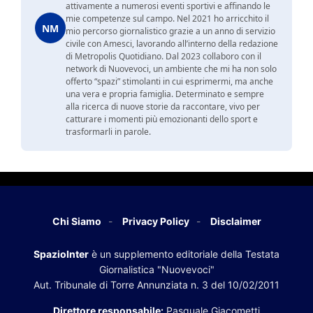
attivamente a numerosi eventi sportivi e affinando le
mie competenze sul campo. Nel 2021 ho arricchito il
NM
mio percorso giornalistico grazie a un anno di servizio
civile con Amesci, lavorando all’interno della redazione
di Metropolis Quotidiano. Dal 2023 collaboro con il
network di Nuovevoci, un ambiente che mi ha non solo
offerto “spazi” stimolanti in cui esprimermi, ma anche
una vera e propria famiglia. Determinato e sempre
alla ricerca di nuove storie da raccontare, vivo per
catturare i momenti più emozionanti dello sport e
trasformarli in parole.
Chi Siamo
Privacy Policy
Disclaimer
SpazioInter
è un supplemento editoriale della Testata
Giornalistica "Nuovevoci"
Aut. Tribunale di Torre Annunziata n. 3 del 10/02/2011
Direttore responsabile:
Pasquale Giacometti