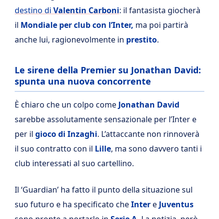
destino di
Valentin Carboni
: il fantasista giocherà
il
Mondiale per club con l’Inter,
ma poi partirà
anche lui, ragionevolmente in
prestito
.
Le sirene della Premier su Jonathan David:
spunta una nuova concorrente
È chiaro che un colpo come
Jonathan David
sarebbe assolutamente sensazionale per l’Inter e
per il
gioco di Inzaghi
. L’attaccante non rinnoverà
il suo contratto con il
Lille
, ma sono davvero tanti i
club interessati al suo cartellino.
Il ‘Guardian’ ha fatto il punto della situazione sul
suo futuro e ha specificato che
Inter
e
Juventus
sono pronte a portarlo in
Serie A.
La notizia, però,