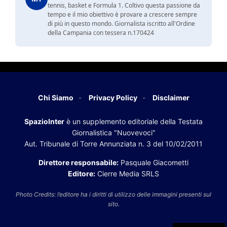
tennis, basket e Formula 1. Coltivo questa passione da
tempo e il mio obiettivo è provare a crescere sempre
di più in questo mondo. Giornalista iscritto all'Ordine
della Campania con tessera n.170424
Chi Siamo
Privacy Policy
Disclaimer
SpazioInter
è un supplemento editoriale della Testata
Giornalistica "Nuovevoci"
Aut. Tribunale di Torre Annunziata n. 3 del 10/02/2011
Direttore responsabile:
Pasquale Giacometti
Editore:
Cierre Media SRLS
Photo Credits: l’editore ha i diritti di utilizzo delle immagini presenti sul
sito.