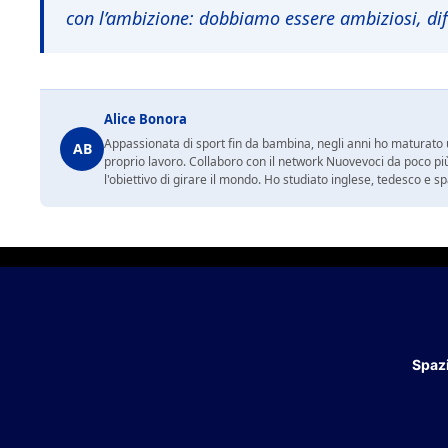
con l’ambizione: dobbiamo essere ambiziosi, dif
Alice Bonora
Appassionata di sport fin da bambina, negli anni ho maturato un
AB
proprio lavoro. Collaboro con il network Nuovevoci da poco più
l'obiettivo di girare il mondo. Ho studiato inglese, tedesco e 
Spazi