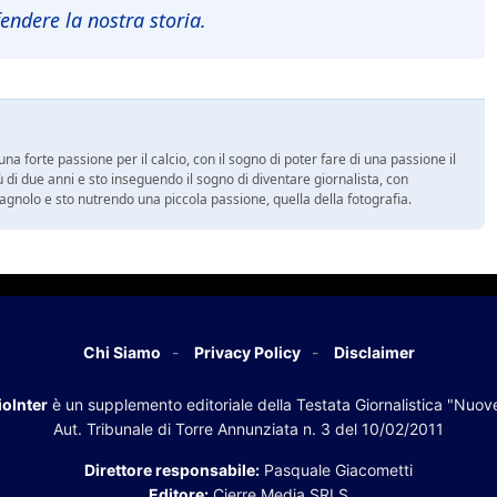
endere la nostra storia.
a forte passione per il calcio, con il sogno di poter fare di una passione il
 di due anni e sto inseguendo il sogno di diventare giornalista, con
spagnolo e sto nutrendo una piccola passione, quella della fotografia.
Chi Siamo
Privacy Policy
Disclaimer
oInter
è un supplemento editoriale della Testata Giornalistica "Nuov
Aut. Tribunale di Torre Annunziata n. 3 del 10/02/2011
Direttore responsabile:
Pasquale Giacometti
Editore:
Cierre Media SRLS