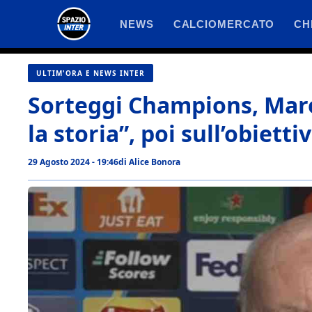
Vai
NEWS
CALCIOMERCATO
CH
al
contenuto
ULTIM'ORA E NEWS INTER
Sorteggi Champions, Mar
la storia”, poi sull’obiett
29 Agosto 2024 - 19:46
di
Alice Bonora