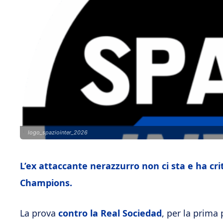
logo_spaziointer_2026
L’ex attaccante nerazzurro non ci sta e ha criti
Champions.
La prova
contro la Real Sociedad
, per la prima