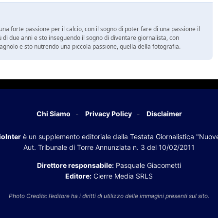
a forte passione per il calcio, con il sogno di poter fare di una passione il
 di due anni e sto inseguendo il sogno di diventare giornalista, con
spagnolo e sto nutrendo una piccola passione, quella della fotografia.
Chi Siamo
Privacy Policy
Disclaimer
oInter
è un supplemento editoriale della Testata Giornalistica "Nuov
Aut. Tribunale di Torre Annunziata n. 3 del 10/02/2011
Direttore responsabile:
Pasquale Giacometti
Editore:
Cierre Media SRLS
Photo Credits: l’editore ha i diritti di utilizzo delle immagini presenti sul sito.