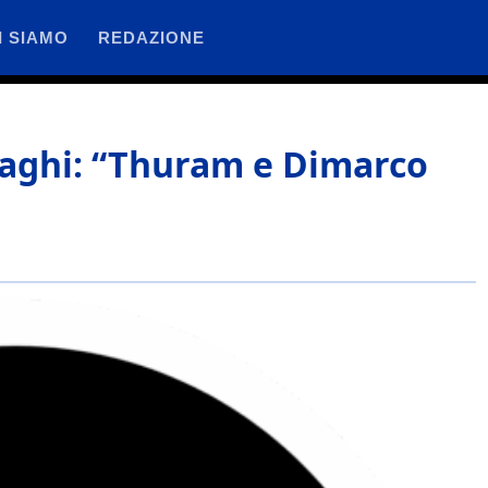
I SIAMO
REDAZIONE
nzaghi: “Thuram e Dimarco