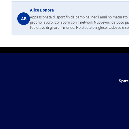
Alice Bonora
Appassionata di sport fin da bambina, negli anni ho maturato un
AB
proprio lavoro. Collaboro con il network Nuovevoci da poco più
l'obiettivo di girare il mondo. Ho studiato inglese, tedesco e 
Spazi