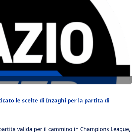
cato le scelte di Inzaghi per la partita di
 partita valida per il cammino in Champions League,