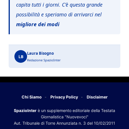
capita tutti i giorni. C’è questa grande
possibilità e speriamo di arrivarci nel
migliore dei modi
Laura Bisogno
LB
Redazione SpazioInter
Chi Siamo
Privacy Policy
Disclaimer
SpazioInter
è un supplemento editoriale della Testata
Giornalistica "Nuovevoci"
Aut. Tribunale di Torre Annunziata n. 3 del 10/02/2011