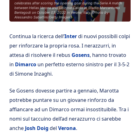
celebrates after scoring the opening goal during the Serie A match
between Hellas Verona and Udinese Calcio at Stadio Marcantonio
Bentegodi on October 03, 2022 in Verona, Italy. (Photo by
Alessandro Sabattini/Getty Images)
Continua la ricerca dell’
Inter
di nuovi possibili colpi
per rinforzare la propria rosa. I nerazzurri, in
attesa di risolvere il rebus
Gosens
, hanno trovato
in
Dimarco
un perfetto esterno sinistro per il 3-5-2
di Simone Inzaghi.
Se Gosens dovesse partire a gennaio, Marotta
potrebbe puntare su un giovane rinforzo da
affiancare ad un Dimarco ormai insostituibile. Tra i
nomi sul taccuino dell’ad nerazzurro ci sarebbe
anche
Josh Doig
del
Verona
.