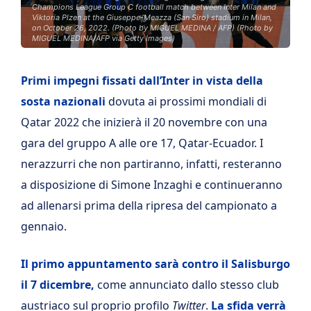
Champions League Group C football match between Inter Milan and
Viktoria Plzen at the Giuseppe-Meazza (San Siro) stadium in Milan,
on October 26, 2022. (Photo by MIGUEL MEDINA / AFP) (Photo by
MIGUEL MEDINA/AFP via Getty Images)
Primi impegni fissati dall’Inter in vista della
sosta nazionali
dovuta ai prossimi mondiali di
Qatar 2022 che inizierà il 20 novembre con una
gara del gruppo A alle ore 17, Qatar-Ecuador. I
nerazzurri che non partiranno, infatti, resteranno
a disposizione di Simone Inzaghi e continueranno
ad allenarsi prima della ripresa del campionato a
gennaio.
Il primo appuntamento sarà contro il Salisburgo
il 7 dicembre,
come annunciato dallo stesso club
austriaco sul proprio profilo
Twitter
.
La sfida verrà