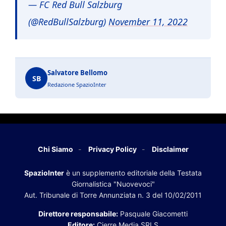
— FC Red Bull Salzburg
(@RedBullSalzburg)
November 11, 2022
Salvatore Bellomo
SB
Redazione SpazioInter
Chi Siamo
Privacy Policy
Disclaimer
SpazioInter
è un supplemento editoriale della Testata
Giornalistica "Nuovevoci"
Aut. Tribunale di Torre Annunziata n. 3 del 10/02/2011
Direttore responsabile:
Pasquale Giacometti
Editore:
Cierre Media SRLS