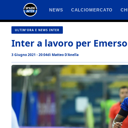
Vai
NEWS
CALCIOMERCATO
CH
al
contenuto
ULTIM'ORA E NEWS INTER
Inter a lavoro per Emerso
3 Giugno 2021 - 20:04
di
Matteo D'Anella