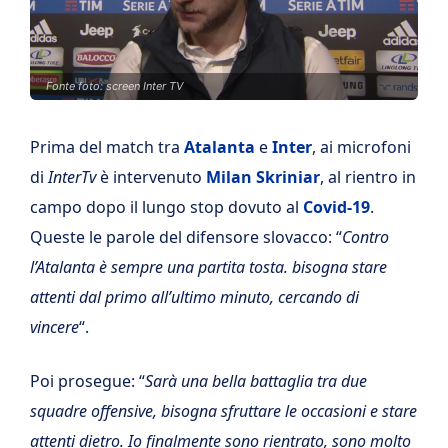
Fonte foto: screen Inter TV
Prima del match tra
Atalanta
e
Inter
, ai microfoni
di
InterTv
è intervenuto
Milan Skriniar
, al rientro in
campo dopo il lungo stop dovuto al
Covid-19
.
Queste le parole del difensore slovacco: “
Contro
l’Atalanta è sempre una partita tosta. bisogna stare
attenti dal primo all’ultimo minuto, cercando di
vincere
“.
Poi prosegue: “
Sarà una bella battaglia tra due
squadre offensive, bisogna sfruttare le occasioni e stare
attenti dietro. Io finalmente sono rientrato, sono molto