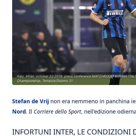
Italy, Milan, october 23 2019: press conference MATCHROOM BOXING ITALY D
Championship, Terrazza Duomo 21
Stefan de Vrij
non era nemmeno in panchina ieri
Nord
. Il
Corriere dello Sport
, nell’edizione odier
INFORTUNI INTER, LE CONDIZIONI D