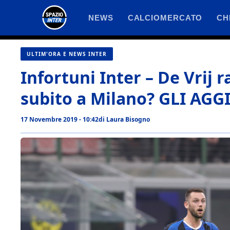
Vai
NEWS
CALCIOMERCATO
CH
al
contenuto
ULTIM'ORA E NEWS INTER
Infortuni Inter – De Vrij 
subito a Milano? GLI A
17 Novembre 2019 - 10:42
di
Laura Bisogno