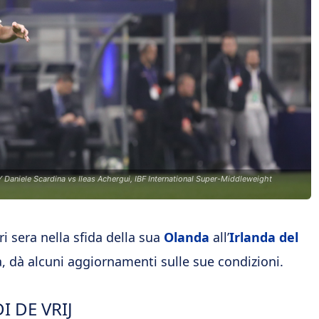
aniele Scardina vs Ileas Achergui, IBF International Super-Middleweight
 sera nella sfida della sua
Olanda
all’
Irlanda del
na, dà alcuni aggiornamenti sulle sue condizioni.
I DE VRIJ