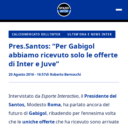
Vai
al
contenuto
CALCIOMERCATO DELL'INTER
ULTIM'ORA E NEWS INTER
Pres.Santos: “Per Gabigol
abbiamo ricevuto solo le offerte
di Inter e Juve”
20 Agosto 2016 - 16:57
di
Roberto Bernocchi
Intervistato da
Esporte Interactivo
, il
Presidente del
Santos,
Modesto
Roma
, ha parlato ancora del
futuro di
Gabigol
, ribadendo per l’ennesima volta
che le
uniche offerte
che ha ricevuto sono arrivate