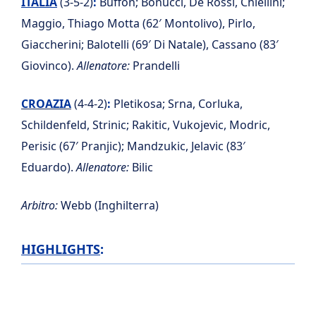
ITALIA
(3-5-2)
:
Buffon; Bonucci, De Rossi, Chiellini;
Maggio, Thiago Motta (62′ Montolivo), Pirlo,
Giaccherini; Balotelli (69′ Di Natale), Cassano (83′
Giovinco).
Allenatore:
Prandelli
CROAZIA
(4-4-2)
:
Pletikosa; Srna, Corluka,
Schildenfeld, Strinic; Rakitic, Vukojevic, Modric,
Perisic (67′ Pranjic); Mandzukic, Jelavic (83′
Eduardo).
Allenatore:
Bilic
Arbitro:
Webb (Inghilterra)
HIGHLIGHTS
: