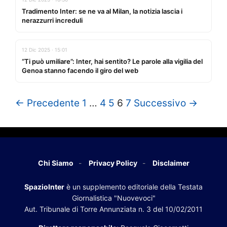
Tradimento Inter: se ne va al Milan, la notizia lascia i
nerazzurri increduli
12 Dic 2025 · 15:01
“Ti può umiliare”: Inter, hai sentito? Le parole alla vigilia del
Genoa stanno facendo il giro del web
← Precedente
1
…
4
5
6
7
Successivo →
Chi Siamo
Privacy Policy
Disclaimer
SpazioInter
è un supplemento editoriale della Testata
Giornalistica "Nuovevoci"
Aut. Tribunale di Torre Annunziata n. 3 del 10/02/2011