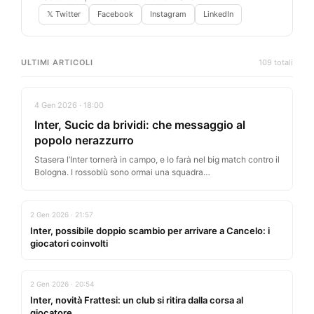
𝕏 Twitter
Facebook
Instagram
LinkedIn
ULTIMI ARTICOLI
109 totali
4 Gen 2026 · 18:00
Inter, Sucic da brividi: che messaggio al
popolo nerazzurro
Stasera l’Inter tornerà in campo, e lo farà nel big match contro il
Bologna. I rossoblù sono ormai una squadra…
2 Gen 2026 · 21:57
Inter, possibile doppio scambio per arrivare a Cancelo: i
giocatori coinvolti
2 Gen 2026 · 20:54
Inter, novità Frattesi: un club si ritira dalla corsa al
giocatore