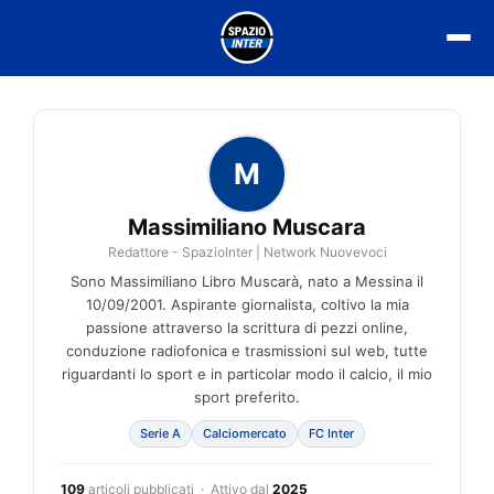
Vai
al
contenuto
M
Massimiliano Muscara
Redattore - SpazioInter | Network Nuovevoci
Sono Massimiliano Libro Muscarà, nato a Messina il
10/09/2001. Aspirante giornalista, coltivo la mia
passione attraverso la scrittura di pezzi online,
conduzione radiofonica e trasmissioni sul web, tutte
riguardanti lo sport e in particolar modo il calcio, il mio
sport preferito.
Serie A
Calciomercato
FC Inter
109
articoli pubblicati · Attivo dal
2025