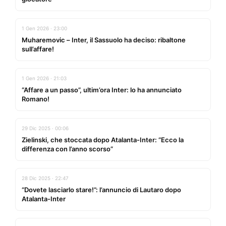
1 Gen 2026 · 23:00
Muharemovic – Inter, il Sassuolo ha deciso: ribaltone
sull’affare!
1 Gen 2026 · 21:03
“Affare a un passo”, ultim’ora Inter: lo ha annunciato
Romano!
29 Dic 2025 · 00:06
Zielinski, che stoccata dopo Atalanta-Inter: “Ecco la
differenza con l’anno scorso”
28 Dic 2025 · 22:47
“Dovete lasciarlo stare!”: l’annuncio di Lautaro dopo
Atalanta-Inter