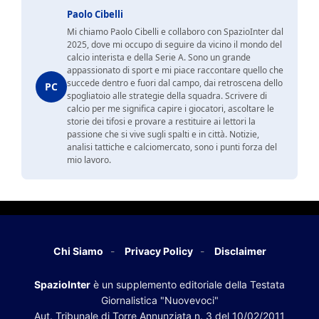
Paolo Cibelli
Mi chiamo Paolo Cibelli e collaboro con SpazioInter dal
2025, dove mi occupo di seguire da vicino il mondo del
calcio interista e della Serie A. Sono un grande
appassionato di sport e mi piace raccontare quello che
succede dentro e fuori dal campo, dai retroscena dello
PC
spogliatoio alle strategie della squadra. Scrivere di
calcio per me significa capire i giocatori, ascoltare le
storie dei tifosi e provare a restituire ai lettori la
passione che si vive sugli spalti e in città. Notizie,
analisi tattiche e calciomercato, sono i punti forza del
mio lavoro.
Chi Siamo
Privacy Policy
Disclaimer
SpazioInter
è un supplemento editoriale della Testata
Giornalistica "Nuovevoci"
Aut. Tribunale di Torre Annunziata n. 3 del 10/02/2011