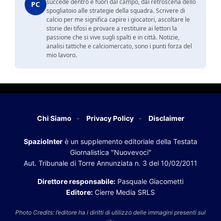
succede dentro e fuori dal campo, dai retroscena dello
PC
spogliatoio alle strategie della squadra. Scrivere di
calcio per me significa capire i giocatori, ascoltare le
storie dei tifosi e provare a restituire ai lettori la
passione che si vive sugli spalti e in città. Notizie,
analisi tattiche e calciomercato, sono i punti forza del
mio lavoro.
Chi Siamo
Privacy Policy
Disclaimer
SpazioInter
è un supplemento editoriale della Testata
Giornalistica "Nuovevoci"
Aut. Tribunale di Torre Annunziata n. 3 del 10/02/2011
Direttore responsabile:
Pasquale Giacometti
Editore:
Cierre Media SRLS
Photo Credits: l’editore ha i diritti di utilizzo delle immagini presenti sul