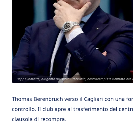
Beppe Marotta, dirigente dell'Inter. Stankovic, centrocampista rientrato ora
Thomas Berenbruch verso il Cagliari con una fo
controllo. Il club apre al trasferimento del ce
clausola di recompra.