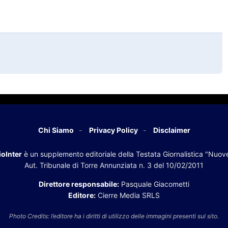
Chi Siamo
Privacy Policy
Disclaimer
oInter
è un supplemento editoriale della Testata Giornalistica "Nuov
Aut. Tribunale di Torre Annunziata n. 3 del 10/02/2011
Direttore responsabile:
Pasquale Giacometti
Editore:
Cierre Media SRLS
Photo Credits: l’editore ha i diritti di utilizzo delle immagini presenti sul sito.