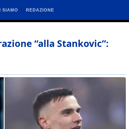
I SIAMO
REDAZIONE
azione “alla Stankovic”: