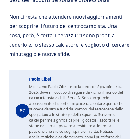
peso dei rapporti personali e professionali.
Non ci resta che attendere nuovi aggiornamenti
per scoprire il futuro del centrocampista. Una
cosa, però, è certa: i nerazzurri sono pronti a
cederlo e, lo stesso calciatore, è voglioso di cercare
minutaggio e nuove sfide.
Paolo Cibelli
Mi chiamo Paolo Cibelli e collaboro con SpazioInter dal
2025, dove mi occupo di seguire da vicino il mondo del
calcio interista e della Serie A. Sono un grande
appassionato di sport e mi piace raccontare quello che
succede dentro e fuori dal campo, dai retroscena dello
PC
spogliatoio alle strategie della squadra. Scrivere di
calcio per me significa capire i giocatori, ascoltare le
storie dei tifosi e provare a restituire ai lettori la
passione che si vive sugli spalti e in città. Notizie,
analisi tattiche e calciomercato, sono i punti forza del