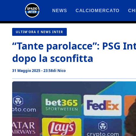
Vai
NEWS
CALCIOMERCATO
CH
al
contenuto
ULTIM'ORA E NEWS INTER
“Tante parolacce”: PSG Int
dopo la sconfitta
31 Maggio 2025 - 23:58
di
Nico