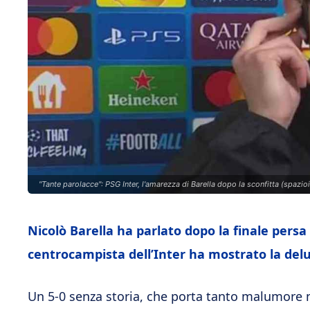
"Tante parolacce": PSG Inter, l'amarezza di Barella dopo la sconfitta (spazioin
Nicolò Barella ha parlato dopo la finale persa 
centrocampista dell’Inter ha mostrato la delu
Un 5-0 senza storia, che porta tanto malumore ne