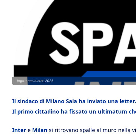
logo_spaziointer_2026
Il sindaco di Milano Sala ha inviato una lette
Il primo cittadino ha fissato un ultimatum ch
Inter
e
Milan
si ritrovano spalle al muro nella