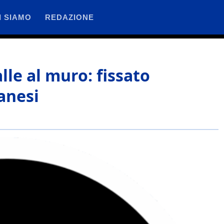
I SIAMO
REDAZIONE
lle al muro: fissato
anesi