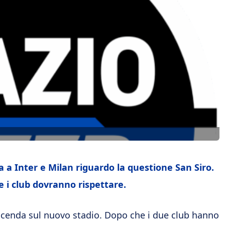
ra a Inter e Milan riguardo la question
e San Siro.
e i club dovranno rispettare.
 vicenda sul nuovo stadio. Dopo che i due club hanno