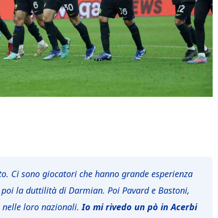
to. Ci sono giocatori che hanno grande esperienza
poi la duttilità di Darmian. Poi Pavard e Bastoni,
 nelle loro nazionali.
Io mi rivedo un pò in Acerbi